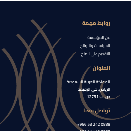
روابط مهمة
عن المؤسسة
السياسات واللوائح
التقديم على المنح
العنوان
المملكة العربية السعودية
الرياض، حي الرفيعة
ص . ب 12751
تواصل معنا
0888 242 53 966+