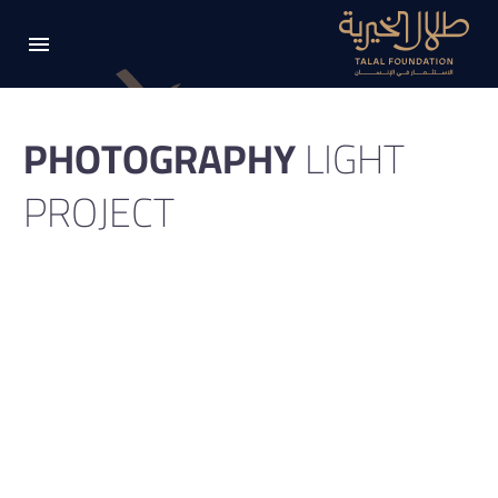
PHOTOGRAPHY
LIGHT
PROJECT
Light template for stunning photography portfolio
page