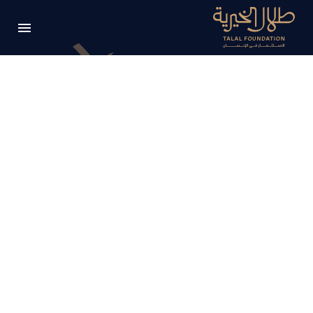
BRANDING &
CONSULTING
TRENDY
STYLE
Elegant grid template with info sidebar