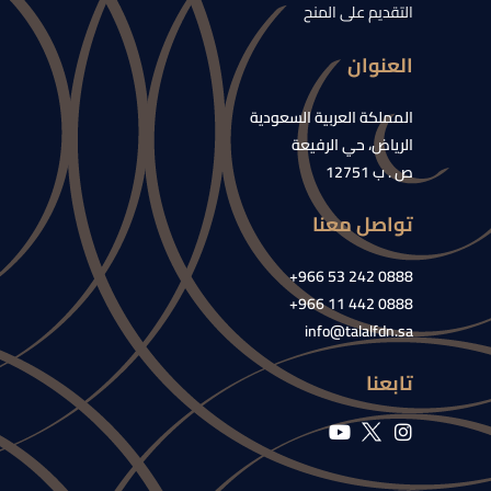
التقديم على المنح
العنوان
المملكة العربية السعودية
الرياض، حي الرفيعة
ص . ب 12751
تواصل معنا
0888 242 53 966+
0888 442 11 966+
info@talalfdn.sa
تابعنا