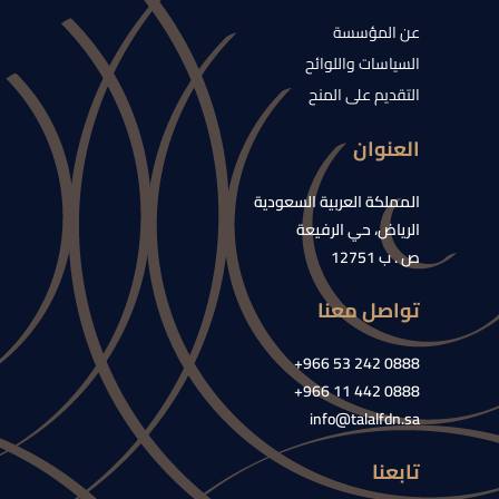
عن المؤسسة
السياسات واللوائح
التقديم على المنح
العنوان
المملكة العربية السعودية
الرياض، حي الرفيعة
ص . ب 12751
تواصل معنا
0888 242 53 966+
0888 442 11 966+
info@talalfdn.sa
تابعنا