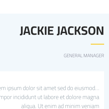
JACKIE JACKSON
GENERAL MANAGER
rem ipsum dolor sit amet sed do eiusmod
mpor incididunt ut labore et dolore magna
aliqua. Ut enim ad minim veniam