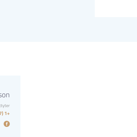
son
ttyter
+1 (987) 1625346