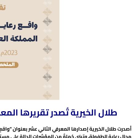
طلال الخيرية تُصدر تقريرها الم
أصدرت طلال الخيرية إصدارها المعرفي الثاني عشر بعنوان “واقع 
مجال رعاية الطفولة، وتبنى جُملةً من المؤشرات الدالة على مس