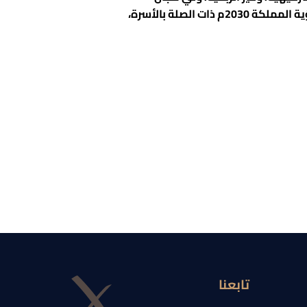
السياسات والتشريعات والرفاه الاجتماعي. وجاء إصدار “طلال الخيرية” للتقرير في سياق جهودها الرامية إلى تحقيق مستهدفات رؤية المملكة 2030م ذات الصلة بالأسرة،
تابعنا