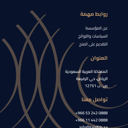
روابط مهمة
عن المؤسسة
السياسات واللوائح
التقديم على المنح
العنوان
المملكة العربية السعودية
الرياض، حي الرفيعة
ص . ب 12751
تواصل معنا
0888 242 53 966+
0888 442 11 966+
info@talalfdn.sa