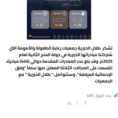
تشكر
طلال الخيرية
جمعيات رعاية الطفولة والأمومة التي
شاركتنا مبادراتها الخيرية في جولة المنح الثانية لعام
2025م. وقد بلغ عدد المبادرات المقدمة حوالي (445) مبادرة،
تقسمت على المجالات الثلاثة المعلن عنها سلفاً “وفق
الإحصائية المرفقة “. وستتواصل ” طلال الخيرية ” مع
الجمعيات
عدد الزوار:
485