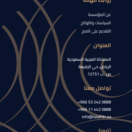
عن المؤسسة
السياسات واللوائح
التقديم على المنح
العنوان
المملكة العربية السعودية
الرياض، حي الرفيعة
ص . ب 12751
تواصل معنا
0888 242 53 966+
0888 442 11 966+
info@talalfdn.sa
تابعنا