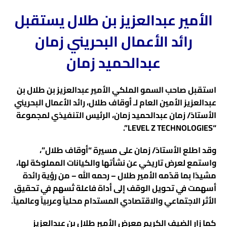
الأمير عبدالعزيز بن طلال يستقبل
رائد الأعمال البحريني زمان
عبدالحميد زمان
استقبل صاحب السمو الملكي الأمير عبدالعزيز بن طلال بن
عبدالعزيز الأمين العام لـ أوقاف طلال، رائد الأعمال البحريني
الأستاذ/ زمان عبدالحميد زمان، الرئيس التنفيذي لمجموعة
“LEVEL Z TECHNOLOGIES”.
وقد اطلع الأستاذ/ زمان على مسيرة “أوقاف طلال”،
واستمع لعرض تاريخي عن نشأتها والكيانات المملوكة لها،
مشيدًا بما قدّمه الأمير طلال – رحمه الله – من رؤية رائدة
أسهمت في تحويل الوقف إلى أداة فاعلة تُسهم في تحقيق
الأثر الاجتماعي والاقتصادي المستدام محلياً وعربياً وعالمياً.
كما زار الضيف الكريم معرض الأمير طلال بن عبدالعزيز