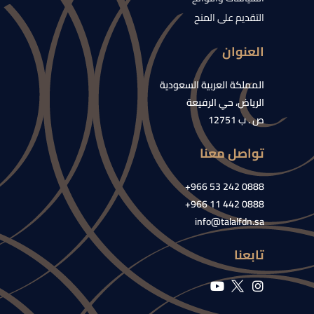
التقديم على المنح
العنوان
المملكة العربية السعودية
الرياض، حي الرفيعة
ص . ب 12751
تواصل معنا
0888 242 53 966+
0888 442 11 966+
info@talalfdn.sa
تابعنا